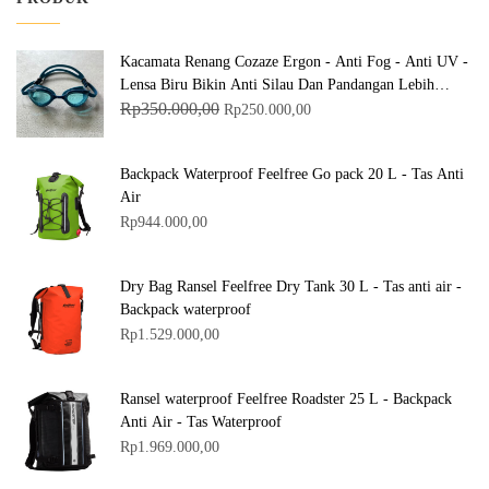
Kacamata Renang Cozaze Ergon - Anti Fog - Anti UV -
Lensa Biru Bikin Anti Silau Dan Pandangan Lebih
H
H
Jernih Dalam Air
Rp
350.000,00
Rp
250.000,00
a
a
r
r
Backpack Waterproof Feelfree Go pack 20 L - Tas Anti
g
g
Air
a
a
Rp
944.000,00
a
s
s
a
Dry Bag Ransel Feelfree Dry Tank 30 L - Tas anti air -
l
a
Backpack waterproof
i
t
Rp
1.529.000,00
n
i
y
n
a
i
Ransel waterproof Feelfree Roadster 25 L - Backpack
a
a
Anti Air - Tas Waterproof
Rp
1.969.000,00
d
d
a
a