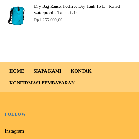
l
l
Dry Bag Ransel Feelfree Dry Tank 15 L - Ransel
a
a
waterproof - Tas anti air
h
h
Rp
1.255.000,00
:
:
R
R
p
p
3
2
5
5
0
0
.
.
HOME
SIAPA KAMI
KONTAK
0
0
KONFIRMASI PEMBAYARAN
0
0
0
0
,
,
0
0
FOLLOW
0
0
.
.
Instagram