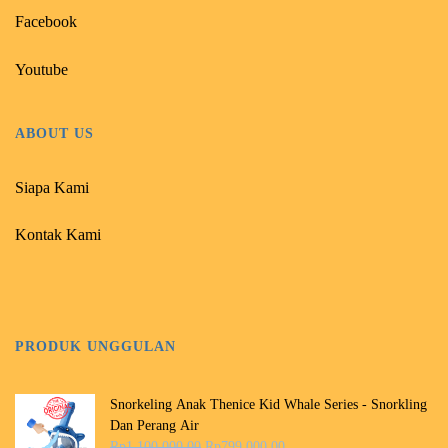
Facebook
Youtube
ABOUT US
Siapa Kami
Kontak Kami
PRODUK UNGGULAN
Snorkeling Anak Thenice Kid Whale Series - Snorkling
Dan Perang Air
H
H
Rp
1.100.000,00
Rp
799.000,00