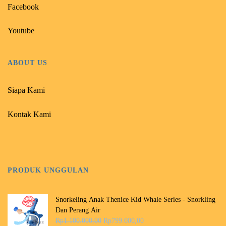
:
:
:
:
Facebook
R
R
R
R
p
p
p
p
Youtube
6
4
1
7
0
9
.
9
0
9
1
9
.
.
0
.
ABOUT US
0
0
0
0
0
0
.
0
Siapa Kami
0
0
0
0
,
,
0
,
0
0
0
0
Kontak Kami
0
0
,
0
.
.
0
.
0
.
PRODUK UNGGULAN
Snorkeling Anak Thenice Kid Whale Series - Snorkling
Dan Perang Air
H
H
Rp
1.100.000,00
Rp
799.000,00