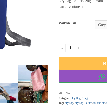
Dry bag 10 liter dengan warna 
dan adventuremu.
Warna Tas
Kuantitas Dry Bag 10
-
+
Liter Feelfree Dry
Tube
B
SKU:
N/A
Kategori:
Dry Bag
,
Sling
Tag:
dry bag
,
dry bag 10 liter
,
tas anti air
,