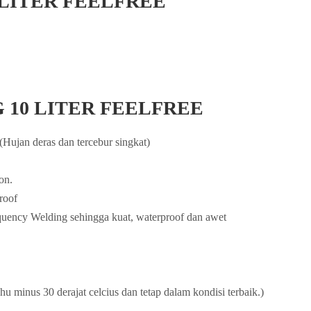
 LITER FEELFREE
G 10 LITER FEELFREE
Hujan deras dan tercebur singkat)
on.
roof
ency Welding sehingga kuat, waterproof dan awet
uhu minus 30 derajat celcius dan tetap dalam kondisi terbaik.)