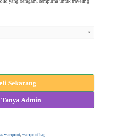
solid yang beragam, sempurna untuk traveling
eli Sekarang
Tanya Admin
tas waterproof
,
waterproof bag