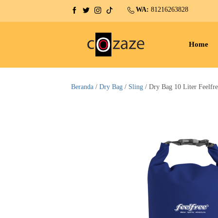
WA:
81216263828
Home
Beranda
/
Dry Bag
/
Sling
/ Dry Bag 10 Liter Feelfr